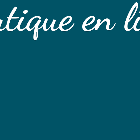
tique
en l